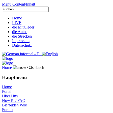
Menu
Content/Inhalt
Home
LIVE
die Mitglieder
die Autos
die Strecken
Impressum
Datenschutz
Home
Gästebuch
Hauptmenü
Home
Portal
Über Uns
HowTo / FAQ
Bierbuden Wiki
Forum