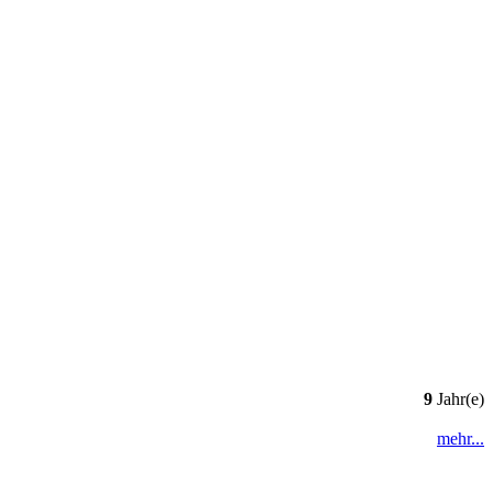
9
Jahr(e)
mehr...