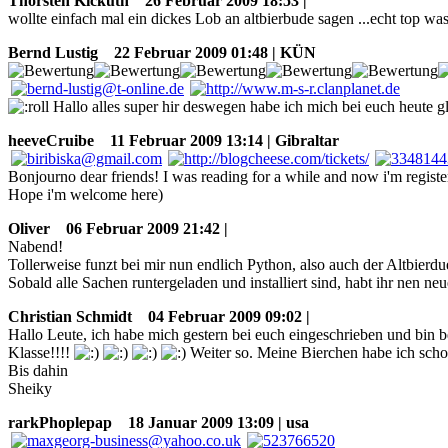
Thorsten Kickuth
26 Februar 2009 18:53 |
wollte einfach mal ein dickes Lob an altbierbude sagen ...echt top was 
Bernd Lustig
22 Februar 2009 01:48 | KÜN
Hallo alles super hir deswegen habe ich mich bei euch heute g
heeveCruibe
11 Februar 2009 13:14 | Gibraltar
Bonjourno dear friends! I was reading for a while and now i'm registe
Hope i'm welcome here)
Oliver
06 Februar 2009 21:42 |
Nabend!
Tollerweise funzt bei mir nun endlich Python, also auch der Altbierd
Sobald alle Sachen runtergeladen und installiert sind, habt ihr nen ne
Christian Schmidt
04 Februar 2009 09:02 |
Hallo Leute, ich habe mich gestern bei euch eingeschrieben und bin be
Klasse!!!!
Weiter so. Meine Bierchen habe ich schon
Bis dahin
Sheiky
rarkPhoplepap
18 Januar 2009 13:09 | usa