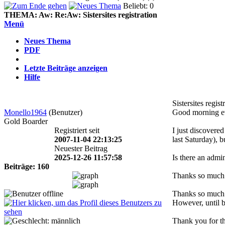
Beliebt: 0
THEMA:
Aw: Re:Aw: Sistersites registration
Menü
Neues Thema
PDF
Letzte Beiträge anzeigen
Hilfe
Sistersites regist
Monello1964
(Benutzer)
Good morning e
Gold Boarder
Registriert seit
I just discovere
2007-11-04 22:13:25
last Saturday), b
Neuester Beitrag
2025-12-26 11:57:58
Is there an admi
Beiträge: 160
Thanks so much
Thanks so much t
However, until b
Thank you for t