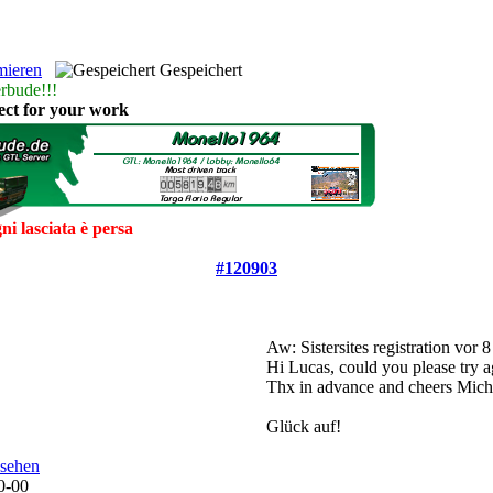
mieren
Gespeichert
erbude!!!
ct for your work
gni lasciata è persa
#120903
Aw: Sistersites registration
vor 
Hi Lucas, could you please try a
Thx in advance and cheers Mi
Glück auf!