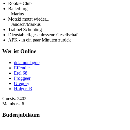
Rookie Club
Ballerburg
Marius
Motzki motzt wieder...
Janosch/Markus
Trabbel Schuhting
Dienstabteil-geschlossene Gesellschaft
AFK - in ein paar Minuten zurück
Wer ist Online
delamontagne
Effendie
Erel 68
Froggeer
Gregory
Holger_B
Guests: 2402
Members: 6
Budenjubiläum