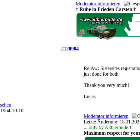
Moderator informieren
† Ruhe in Frieden Carsten †
#120904
Re:Aw: Sistersites registrat
just done for both
Thank you very much!
Lucas
Moderator informieren
Letzte Änderung: 18.11.20
... only by Altbierbude!!!
Maximum respect for you