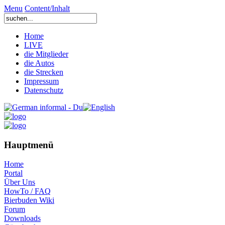
Menu
Content/Inhalt
Home
LIVE
die Mitglieder
die Autos
die Strecken
Impressum
Datenschutz
Hauptmenü
Home
Portal
Über Uns
HowTo / FAQ
Bierbuden Wiki
Forum
Downloads