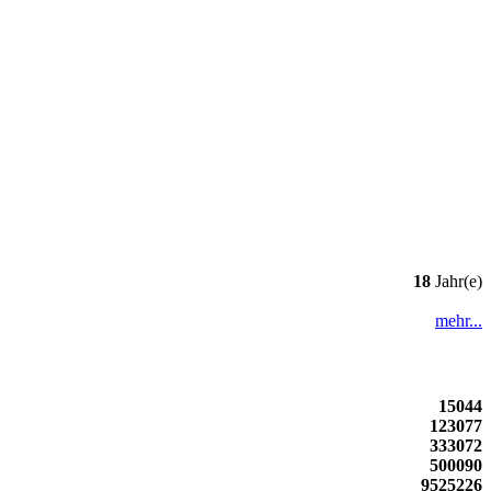
18
Jahr(e)
mehr...
15044
123077
333072
500090
9525226