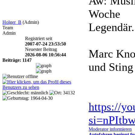
Aw: Musik
Woche
Holger_B
(Admin)
Legendär.
Team
Admin
Registriert seit
2007-07-24 23:53:50
Neuester Beitrag
Marc Knop
2026-08-06 10:56:44
Beiträge: 1147
und Sting
https://y
si=nPItb
Moderator informieren
Autofahren beginnt fu