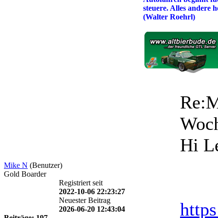
steuere. Alles andere 
(Walter Roehrl)
Re:M
Woc
Hi L
Mike N
(Benutzer)
Gold Boarder
Registriert seit
2022-10-06 22:23:27
Neuester Beitrag
http
2026-06-20 12:43:04
Beiträge: 197