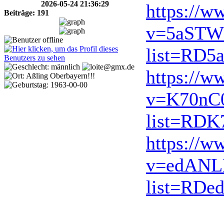
2026-05-24 21:36:29
https://w
Beiträge: 191
v=5aST
list=RD5
https://w
v=K70nC
list=RDK
https://w
v=edANL
list=RDe