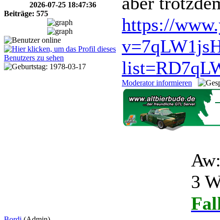
aber trotzde
2026-07-25 18:47:36
Beiträge: 575
https://www
v=7qLW1js
list=RD7qL
Moderator informieren
Aw:
3 W
Fal
Bordi
(Admin)