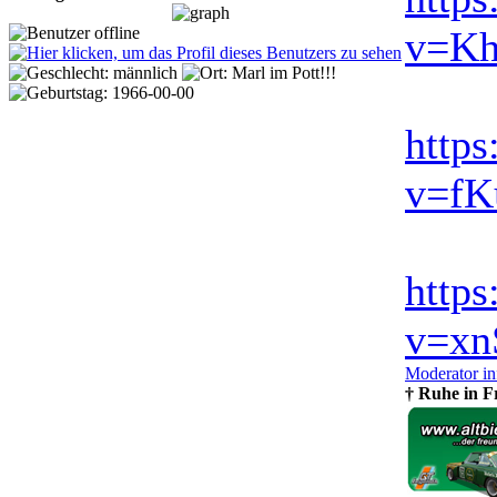
v=K
http
v=fK
http
v=xn
Moderator in
† Ruhe in F