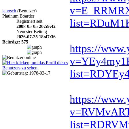
v=E_RRMR
janosch
(Benutzer)
Platinum Boarder
list=RDuM1
Registriert seit
2008-05-05 20:59:42
Neuester Beitrag
2026-07-25 18:47:36
Beiträge: 575
https://www.
v=YEy4my
list=RDYEy
https://www.
v=RVMvAR
list=RDRVM