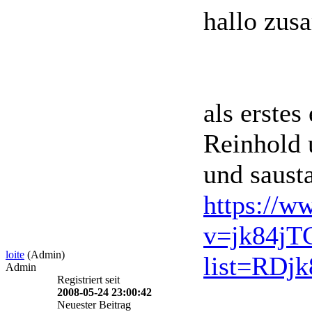
hallo zu
als erstes
Reinhold 
und saust
https://w
v=jk84j
loite
(Admin)
list=RDj
Admin
Registriert seit
2008-05-24 23:00:42
Neuester Beitrag