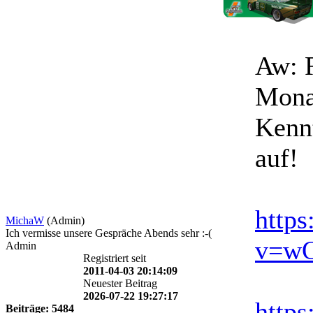
Aw: 
Mona
Kennt
auf!
http
MichaW
(Admin)
Ich vermisse unsere Gespräche Abends sehr :-(
v=w
Admin
Registriert seit
2011-04-03 20:14:09
Neuester Beitrag
2026-07-22 19:27:17
http
Beiträge: 5484