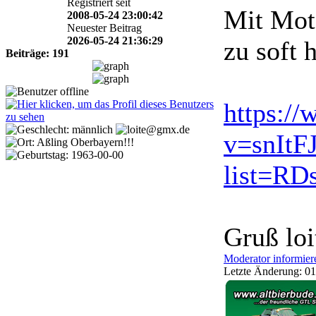
Registriert seit
Mit Motz
2008-05-24 23:00:42
Neuester Beitrag
2026-05-24 21:36:29
zu soft h
Beiträge: 191
https:/
v=snItF
list=RD
Gruß loi
Moderator informier
Letzte Änderung: 01