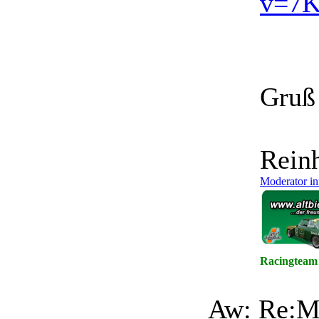
v=7
Gruß
Rein
Moderator in
Racingteam
Aw: Re:Mu