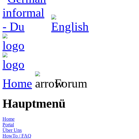
Home
Forum
Hauptmenü
Home
Portal
Über Uns
HowTo / FAQ