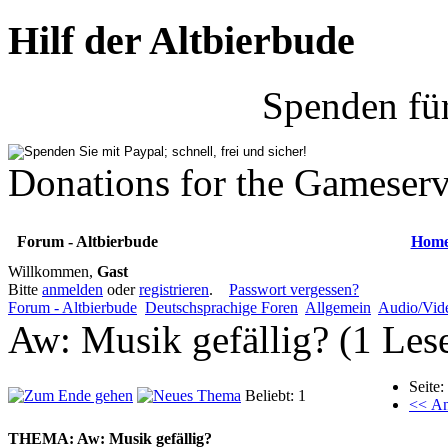
Hilf der Altbierbude
Spenden fü
Donations for the Gameserv
Forum - Altbierbude
Hom
Willkommen,
Gast
Bitte
anmelden
oder
registrieren
.
Passwort vergessen?
Forum - Altbierbude
Deutschsprachige Foren
Allgemein
Audio/Vid
Aw: Musik gefällig? (1 Les
Seite:
Beliebt: 1
<< An
THEMA:
Aw: Musik gefällig?