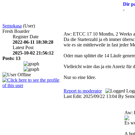
Dir p
-
Semokasa
(User)
Fresh Boarder
Aw: ETCC 17
10 Months, 2 Weeks 
Register Date
Da die Starterzahl ja eh immer übersc
2022-06-11 18:30:28
wie es sie mittlerweile in fast jeder 
Latest Post
2025-10-02 21:56:12
Oder man splittet die 14 Läufe genere
Posts: 13
Vielleicht wäre das ja ein Anreiz für 
Nur so eine Idee.
Report to moderator
Log
Last Edit: 2025/09/22 13:04 By Sem
Aw:
Es wu
A but