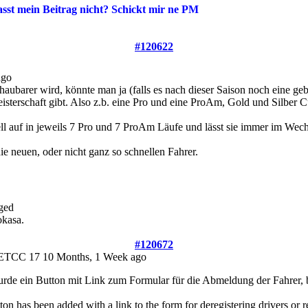
asst mein Beitrag nicht? Schickt mir ne PM
#120622
ago
haubarer wird, könnte man ja (falls es nach dieser Saison noch eine ge
Meisterschaft gibt. Also z.b. eine Pro und eine ProAm, Gold und Silber C
ll auf in jeweils 7 Pro und 7 ProAm Läufe und lässt sie immer im Wechs
die neuen, oder nicht ganz so schnellen Fahrer.
ged
okasa.
#120672
 ETCC 17
10 Months, 1 Week ago
rde ein Button mit Link zum Formular für die Abmeldung der Fahrer, b
ton has been added with a link to the form for deregistering drivers or r