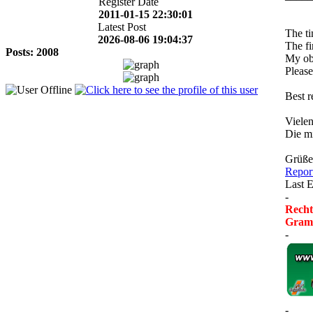
Register Date
2011-01-15 22:30:01
Latest Post
The ti
2026-08-06 19:04:37
The fi
Posts: 2008
My obl
Please
Best r
Vielen
Die mi
Grüße
Repor
Last E
-
Recht
Gramm
-
-