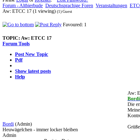
Forum - Altbierbude
Deutschsprachige Foren
Veranstaltungen
ETC
Aw: ETCC 17 (1 viewing)
(1) Guest
Favoured: 1
TOPIC:
Aw: ETCC 17
Forum Tools
Post New Topic
Pdf
Show latest posts
Help
Aw: 
Bordi
Die er
Meine 
Kontro
Bordi
(Admin)
Grüße
Heuwägelchen - immer locker bleiben
Admin
_____