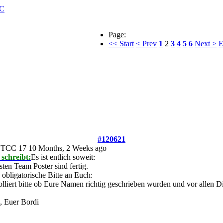
C
Page:
<< Start
< Prev
1
2
3
4
5
6
Next >
E
#120621
ETCC 17
10 Months, 2 Weeks ago
 schreibt:
Es ist entlich soweit:
sten Team Poster sind fertig.
obligatorische Bitte an Euch:
lliert bitte ob Eure Namen richtig geschrieben wurden und vor allen D
, Euer Bordi
__________________________________