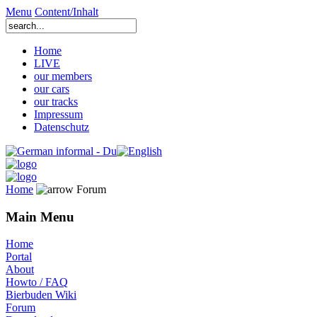
Menu
Content/Inhalt
Home
LIVE
our members
our cars
our tracks
Impressum
Datenschutz
Home
Forum
Main Menu
Home
Portal
About
Howto / FAQ
Bierbuden Wiki
Forum