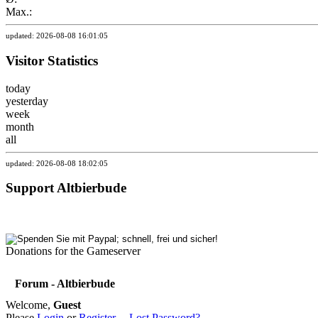
Max.:
updated: 2026-08-08 16:01:05
Visitor Statistics
today
yesterday
week
month
all
updated: 2026-08-08 18:02:05
Support Altbierbude
Donations for the Gameserver
Forum - Altbierbude
Welcome,
Guest
Please
Login
or
Register
.
Lost Password?