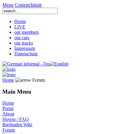
Menu
Content/Inhalt
Home
LIVE
our members
our cars
our tracks
Impressum
Datenschutz
Home
Forum
Main Menu
Home
Portal
About
Howto / FAQ
Bierbuden Wiki
Forum