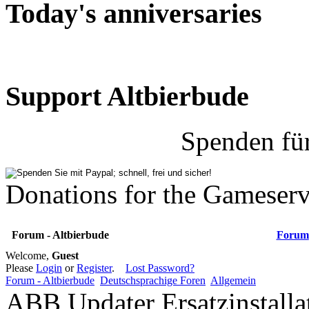
Today's anniversaries
Support Altbierbude
Spenden fü
Donations for the Gameserv
Forum - Altbierbude
Forum
Welcome,
Guest
Please
Login
or
Register
.
Lost Password?
Forum - Altbierbude
Deutschsprachige Foren
Allgemein
ABB Updater Ersatzinstalla