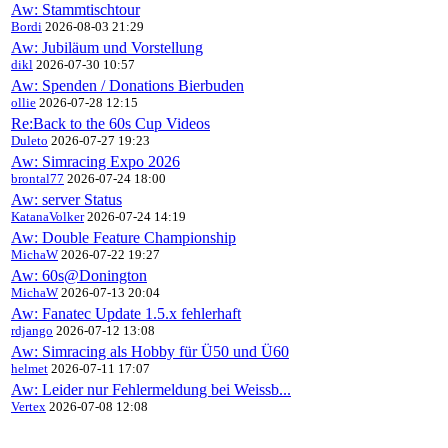
Aw: Stammtischtour
Bordi
2026-08-03 21:29
Aw: Jubiläum und Vorstellung
dikl
2026-07-30 10:57
Aw: Spenden / Donations Bierbuden
ollie
2026-07-28 12:15
Re:Back to the 60s Cup Videos
Duleto
2026-07-27 19:23
Aw: Simracing Expo 2026
brontal77
2026-07-24 18:00
Aw: server Status
KatanaVolker
2026-07-24 14:19
Aw: Double Feature Championship
MichaW
2026-07-22 19:27
Aw: 60s@Donington
MichaW
2026-07-13 20:04
Aw: Fanatec Update 1.5.x fehlerhaft
rdjango
2026-07-12 13:08
Aw: Simracing als Hobby für Ü50 und Ü60
helmet
2026-07-11 17:07
Aw: Leider nur Fehlermeldung bei Weissb...
Vertex
2026-07-08 12:08