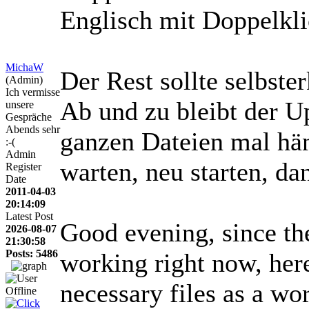
Englisch mit Doppelkli
MichaW
Der Rest sollte selbste
(Admin)
Ich vermisse
Ab und zu bleibt der Up
unsere
Gespräche
Abends sehr
ganzen Dateien mal hän
:-(
Admin
warten, neu starten, da
Register
Date
2011-04-03
20:14:09
Latest Post
Good evening, since th
2026-08-07
21:30:58
Posts: 5486
working right now, here
necessary files as a wo