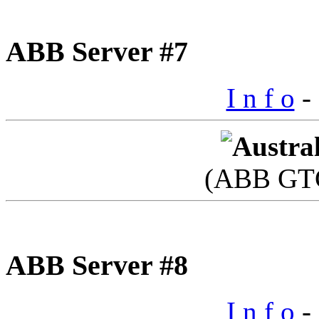
ABB Server #7
I n f o
- 
(ABB GTC
ABB Server #8
I n f o
- 