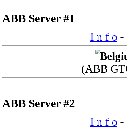
ABB Server #1
I n f o
- 
(ABB GTC
ABB Server #2
I n f o
- 