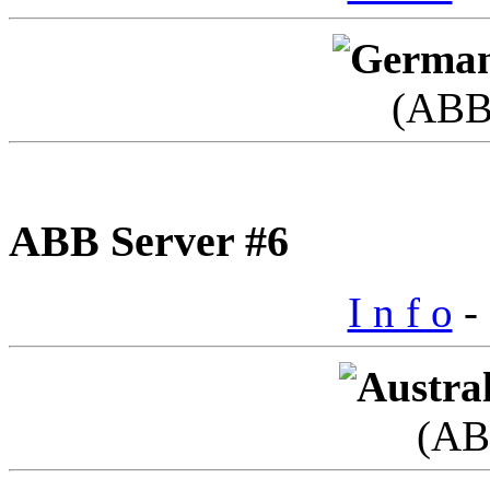
(ABB
ABB Server #6
I n f o
- 
(AB