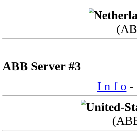
(AB
ABB Server #3
I n f o
- 
(AB