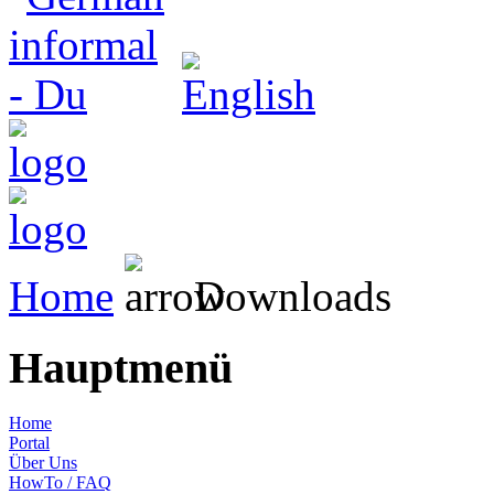
Home
Downloads
Hauptmenü
Home
Portal
Über Uns
HowTo / FAQ