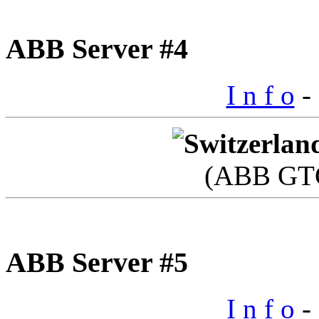
ABB Server #4
I n f o
- 
(ABB GTC
ABB Server #5
I n f o
- 