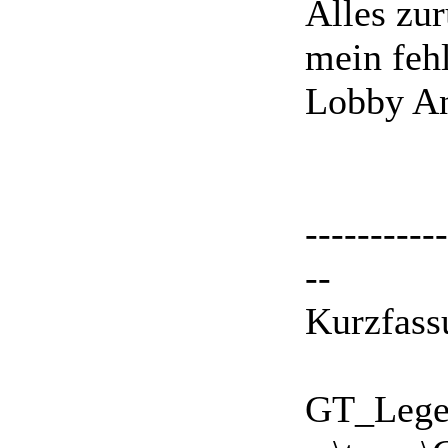
Alles zur
mein fehl
Lobby An
-----------
--
Kurzfass
GT_Legen