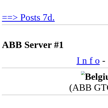
==> Posts 7d.
ABB Server #1
I n f o
- 
(ABB GTC