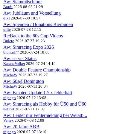
Aw: Stammtischtour
Bordi
2026-08-03 21:29
Aw: Jubiläum und Vorstellung
dikl
2026-07-30 10:57
Aw: Spenden / Donations Bierbuden
ollie
2026-07-28 12:15
Re:Back to the 60s Cup Videos
Duleto
2026-07-27 19:23
Aw: Simracing Expo 2026
brontal77
2026-07-24 18:00
Aw: server Status
KatanaVolker
2026-07-24 14:19
Aw: Double Feature Championship
MichaW
2026-07-22 19:27
Aw: 60s@Donington
MichaW
2026-07-13 20:04
Aw: Fanatec Update 1.5.x fehlerhaft
rdjango
2026-07-12 13:08
Aw: Simracing als Hobby für Ü50 und Ü60
helmet
2026-07-11 17:07
Aw: Leider nur Fehlermeldung bei Weissb...
Vertex
2026-07-08 12:08
Aw: 20 Jahre ABB
rdjango
2026-07-07 13:10