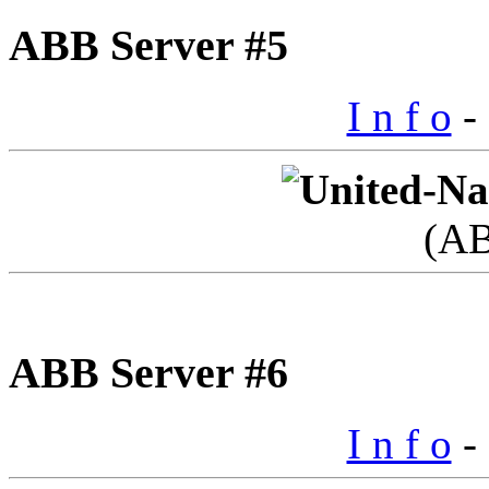
ABB Server #5
I n f o
- 
(A
ABB Server #6
I n f o
- 