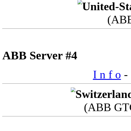
(AB
ABB Server #4
I n f o
- 
(ABB GTC