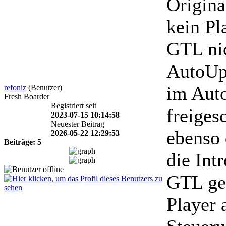
Origina
kein Pl
GTL nic
AutoUpd
im Auto
refoniz
(Benutzer)
Fresh Boarder
Registriert seit
freigesc
2023-07-15 10:14:58
Neuester Beitrag
ebenso d
2026-05-22 12:29:53
Beiträge: 5
die Intr
GTL ges
Player 