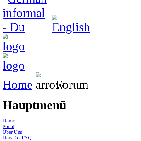
Home
Forum
Hauptmenü
Home
Portal
Über Uns
HowTo / FAQ