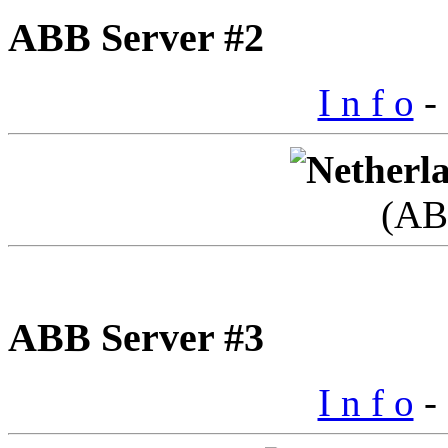
ABB Server #2
I n f o
- 
(AB
ABB Server #3
I n f o
- 