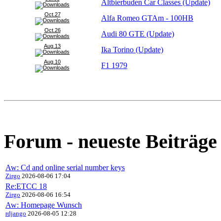
Altbierbuden Car Classes (Update)
Oct.27
Alfa Romeo GTAm - 100HB
Oct.26
Audi 80 GTE (Update)
Aug.13
Ika Torino (Update)
Aug.10
F1 1979
Forum - neueste Beiträge
Aw: Cd and online serial number keys
Zirgo
2026-08-06 17:04
Re:ETCC 18
Zirgo
2026-08-06 16:54
Aw: Homepage Wunsch
rdjango
2026-08-05 12:28