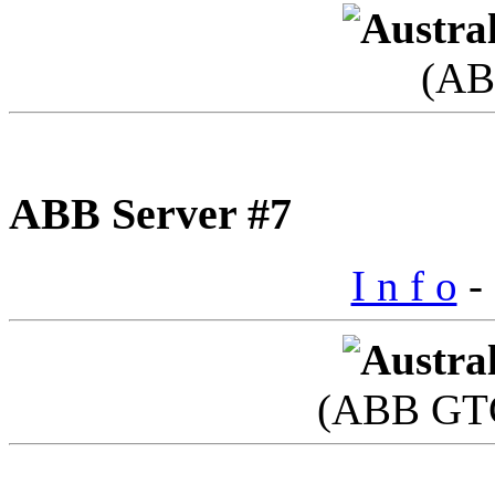
(AB
ABB Server #7
I n f o
- 
(ABB GTC