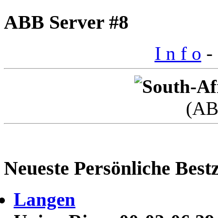
ABB Server #8
I n f o
- 
(AB
Neueste Persönliche Bestz
Langen