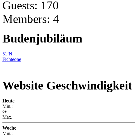
Guests: 170
Members: 4
Budenjubiläum
51!N
Fichteone
Website Geschwindigkeit
Heute
Min.:
Ø:
Max.:
Woche
Min.: