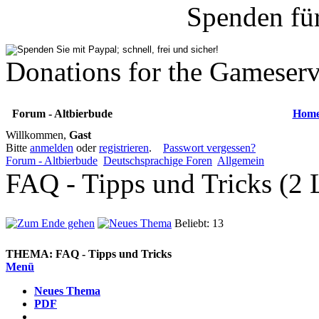
Spenden fü
Donations for the Gameserv
Forum - Altbierbude
Hom
Willkommen,
Gast
Bitte
anmelden
oder
registrieren
.
Passwort vergessen?
Forum - Altbierbude
Deutschsprachige Foren
Allgemein
FAQ - Tipps und Tricks (2 
Beliebt: 13
THEMA:
FAQ - Tipps und Tricks
Menü
Neues Thema
PDF