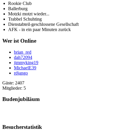
Rookie Club
Ballerburg
Motzki motzt wieder...
Trabbel Schuhting
Dienstabteil-geschlossene Gesellschaft
AFK - in ein paar Minuten zurück
Wer ist Online
brian_red
dah72094
jimmyking19
MichaelE39
rdjango
Gäste: 2407
Mitglieder: 5
Budenjubiläum
Besucherstatistik