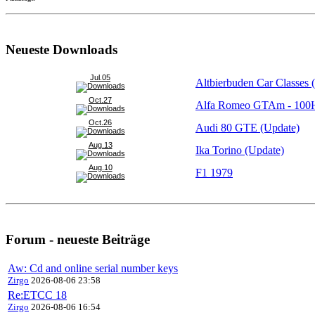
Neueste Downloads
Jul.05
Altbierbuden Car Classes 
Oct.27
Alfa Romeo GTAm - 10
Oct.26
Audi 80 GTE (Update)
Aug.13
Ika Torino (Update)
Aug.10
F1 1979
Forum - neueste Beiträge
Aw: Cd and online serial number keys
Zirgo
2026-08-06 23:58
Re:ETCC 18
Zirgo
2026-08-06 16:54