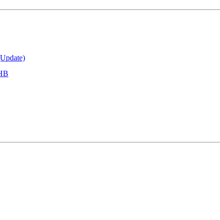
(Update)
0HB