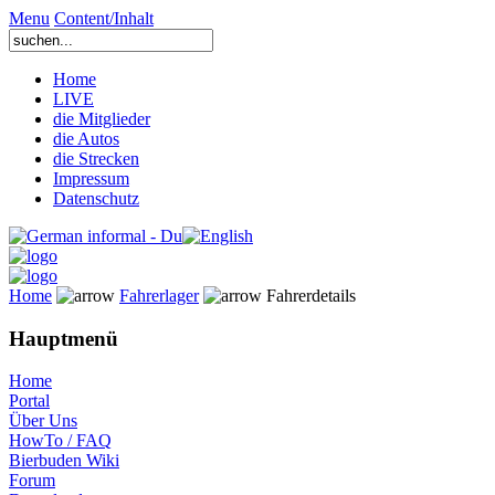
Menu
Content/Inhalt
Home
LIVE
die Mitglieder
die Autos
die Strecken
Impressum
Datenschutz
Home
Fahrerlager
Fahrerdetails
Hauptmenü
Home
Portal
Über Uns
HowTo / FAQ
Bierbuden Wiki
Forum