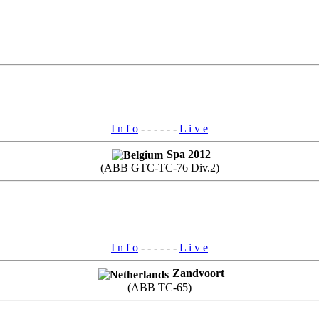
I n f o
- - - - - -
L i v e
Spa 2012
(ABB GTC-TC-76 Div.2)
I n f o
- - - - - -
L i v e
Zandvoort
(ABB TC-65)