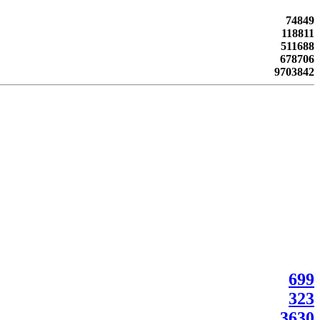
74849
118811
511688
678706
9703842
699
323
3630