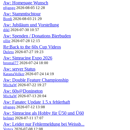
Aw: Homepage Wunsch
rdjango
2026-08-05 12:28
Aw: Stammtischtour
Bordi
2026-08-03 21:29
Aw: Jubiläum und Vorstellung
dikl
2026-07-30 10:57
Aw: Spenden / Donations Bierbuden
ollie
2026-07-28 12:15
Re:Back to the 60s Cup Videos
Duleto
2026-07-27 19:23
Aw: Simracing Expo 2026
brontal77
2026-07-24 18:00
Aw: server Status
KatanaVolker
2026-07-24 14:19
Aw: Double Feature Championship
MichaW
2026-07-22 19:27
Aw: 60s@Donington
MichaW
2026-07-13 20:04
Aw: Fanatec Update 1.5.x fehlerhaft
rdjango
2026-07-12 13:08
Aw: Simracing als Hobby für Ü50 und Ü60
helmet
2026-07-11 17:07
Aw: Leider nur Fehlermeldung bei Weissb...
Vertex
2026-07-08 12:08