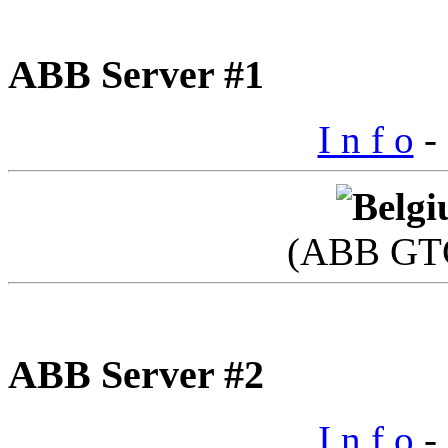
ABB Server #1
I n f o
- 
(ABB GTC
ABB Server #2
I n f o
- 