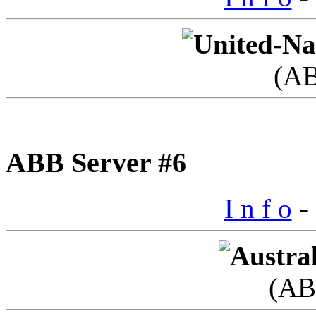
(A
ABB Server #6
I n f o
- 
(AB