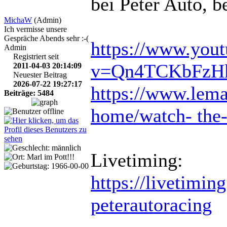
bei Peter Auto, 
MichaW
(Admin)
Ich vermisse unsere
Gespräche Abends sehr :-(
https://www.you
Admin
Registriert seit
v=Qn4TCKbFzH
2011-04-03 20:14:09
Neuester Beitrag
2026-07-22 19:27:17
https://www.lema
Beiträge: 5484
home/watch- the-
Livetiming:
https://livetimi
peterautoracing