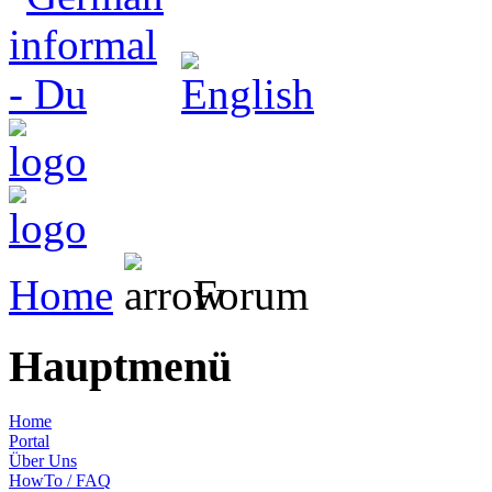
Home
Forum
Hauptmenü
Home
Portal
Über Uns
HowTo / FAQ