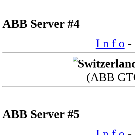
ABB Server #4
I n f o
- 
(ABB GTC
ABB Server #5
I n f o
- 