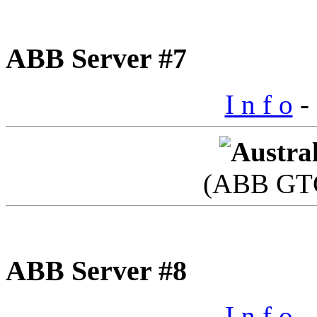
ABB Server #7
I n f o
- 
(ABB GTC
ABB Server #8
I n f o
- 