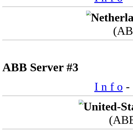
(AB
ABB Server #3
I n f o
- 
(AB