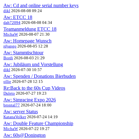
Aw: Cd and online serial number keys
dikl
2026-08-08 09:24
Aw: ETCC 18
dah72094
2026-08-08 04:34
Teamanmeldung ETCC 18
MichaW
2026-08-07 21:30
Aw: Homepage Wunsch
rdjango
2026-08-05 12:28
Aw: Stammtischtour
Bordi
2026-08-03 21:29
Aw: Jubiläum und Vorstellung
dikl
2026-07-30 10:57
Aw: Spenden / Donations Bierbuden
ollie
2026-07-28 12:15
Re:Back to the 60s Cup Videos
Duleto
2026-07-27 19:23
Aw: Simracing Expo 2026
brontal77
2026-07-24 18:00
Aw: server Status
KatanaVolker
2026-07-24 14:19
Aw: Double Feature Championship
MichaW
2026-07-22 19:27
Aw: 60s@Donington