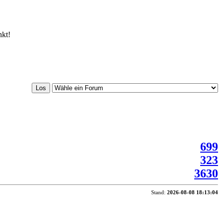
nkt!
699
323
3630
Stand:
2026-08-08 18:13:04