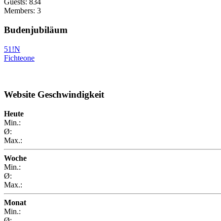
Guests: 834
Members: 3
Budenjubiläum
51!N
Fichteone
Website Geschwindigkeit
Heute
Min.:
Ø:
Max.:
Woche
Min.:
Ø:
Max.:
Monat
Min.:
Ø: