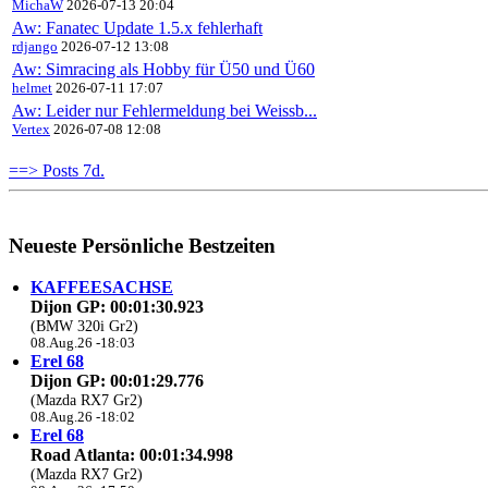
MichaW
2026-07-13 20:04
Aw: Fanatec Update 1.5.x fehlerhaft
rdjango
2026-07-12 13:08
Aw: Simracing als Hobby für Ü50 und Ü60
helmet
2026-07-11 17:07
Aw: Leider nur Fehlermeldung bei Weissb...
Vertex
2026-07-08 12:08
==> Posts 7d.
Neueste Persönliche Bestzeiten
KAFFEESACHSE
Dijon GP: 00:01:30.923
(BMW 320i Gr2)
08.Aug.26 -18:03
Erel 68
Dijon GP: 00:01:29.776
(Mazda RX7 Gr2)
08.Aug.26 -18:02
Erel 68
Road Atlanta: 00:01:34.998
(Mazda RX7 Gr2)