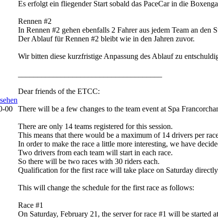
Es erfolgt ein fliegender Start sobald das PaceCar in die Boxenga
Rennen #2
In Rennen #2 gehen ebenfalls 2 Fahrer aus jedem Team an den St
Der Ablauf für Rennen #2 bleibt wie in den Jahren zuvor.
Wir bitten diese kurzfristige Anpassung des Ablauf zu entschul
_____________________________________
Dear friends of the ETCC:
There will be a few changes to the team event at Spa Francorcham
There are only 14 teams registered for this session.
This means that there would be a maximum of 14 drivers per race
In order to make the race a little more interesting, we have decid
Two drivers from each team will start in each race.
So there will be two races with 30 riders each.
Qualification for the first race will take place on Saturday directly 
This will change the schedule for the first race as follows:
Race #1
On Saturday, February 21, the server for race #1 will be started a