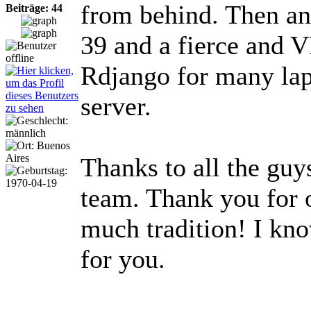
from behind. Then an
Beiträge: 44
39 and a fierce an
Rdjango for many laps
server.
Thanks to all the gu
team. Thank you for o
much tradition! I kno
for you.