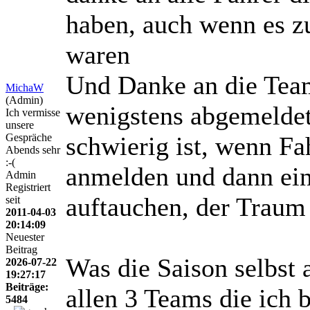
haben, auch wenn es zu
waren
Und Danke an die Team
MichaW
(Admin)
wenigstens abgemeldet
Ich vermisse
unsere
Gespräche
schwierig ist, wenn Fah
Abends sehr
:-(
anmelden und dann ein
Admin
Registriert
auftauchen, der Traum
seit
2011-04-03
20:14:09
Neuester
Beitrag
Was die Saison selbst 
2026-07-22
19:27:17
Beiträge:
allen 3 Teams die ich 
5484