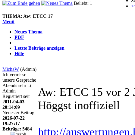
Se
Beliebt: 1
<
THEMA:
Aw: ETCC 17
Menü
Neues Thema
PDF
Letzte Beiträge anzeigen
Hilfe
MichaW
(Admin)
Ich vermisse
unsere Gespräche
Abends sehr :-(
Aw: ETCC 15
vor 2
Admin
Registriert seit
Höggst inoffiziell
2011-04-03
20:14:09
Neuester Beitrag
2026-07-22
19:27:17
http://auswertungen
Beiträge: 5484