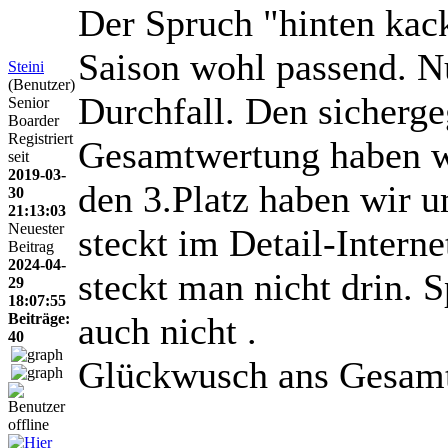
Der Spruch "hinten kackt
Saison wohl passend. Nu
Steini
(Benutzer)
Durchfall. Den sicherge
Senior
Boarder
Registriert
Gesamtwertung haben wi
seit
2019-03-
den 3.Platz haben wir u
30
21:13:03
Neuester
steckt im Detail-Intern
Beitrag
2024-04-
steckt man nicht drin. 
29
18:07:55
Beiträge:
auch nicht
.
40
Glückwusch ans Gesam