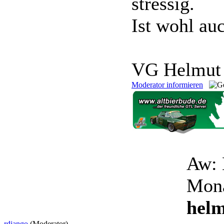
stressig.
Ist wohl au
VG Helmut
Moderator informieren
Aw:
Mon
helm
rdjango
(Moderator)