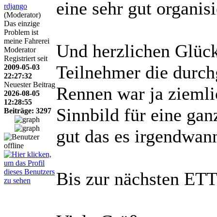
eine sehr gut organi
rdjango
(Moderator)
Das einzige
Problem ist
meine Fahrerei
Und herzlichen Glüc
Moderator
Registriert seit
Teilnehmer die durch
2009-05-03
22:27:32
Neuester Beitrag
Rennen war ja ziemli
2026-08-05
12:28:55
Sinnbild für eine gan
Beiträge: 3297
gut das es irgendwan
Bis zur nächsten ETT