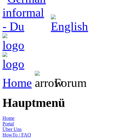
Home
Forum
Hauptmenü
Home
Portal
Über Uns
HowTo / FAQ