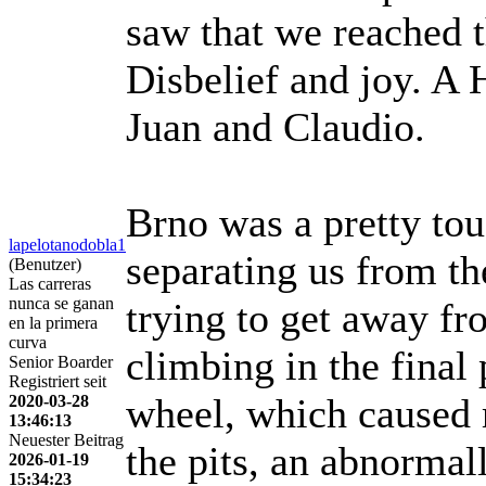
saw that we reached 
Disbelief and joy. A
Juan and Claudio.
Brno was a pretty tou
lapelotanodobla1
separating us from th
(Benutzer)
Las carreras
nunca se ganan
trying to get away fr
en la primera
curva
climbing in the final 
Senior Boarder
Registriert seit
wheel, which caused m
2020-03-28
13:46:13
Neuester Beitrag
the pits, an abnormal
2026-01-19
15:34:23