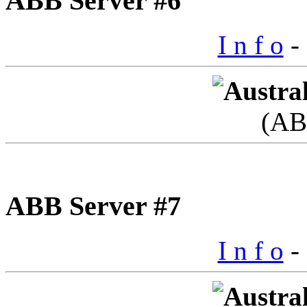
ABB Server #6
I n f o
- 
(AB
ABB Server #7
I n f o
- 