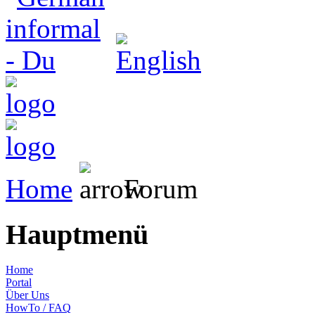
Home
Forum
Hauptmenü
Home
Portal
Über Uns
HowTo / FAQ