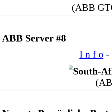
(ABB GTC
ABB Server #8
I n f o
- 
(AB