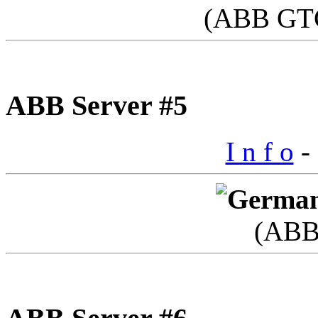
(ABB GTC
ABB Server #5
I n f o
- 
(ABB