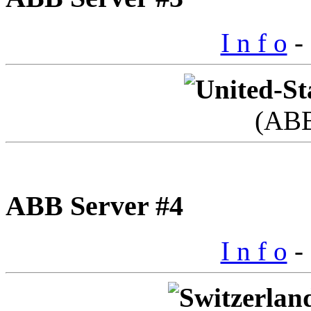
I n f o
- 
(AB
ABB Server #4
I n f o
- 