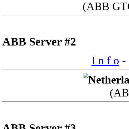
(ABB GTC
ABB Server #2
I n f o
- 
(AB
ABB Server #3