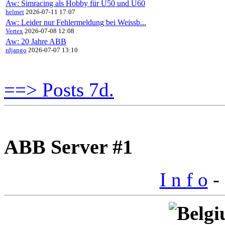
Aw: Simracing als Hobby für Ü50 und Ü60
helmet
2026-07-11 17:07
Aw: Leider nur Fehlermeldung bei Weissb...
Vertex
2026-07-08 12:08
Aw: 20 Jahre ABB
rdjango
2026-07-07 13:10
==> Posts 7d.
ABB Server #1
I n f o
- 