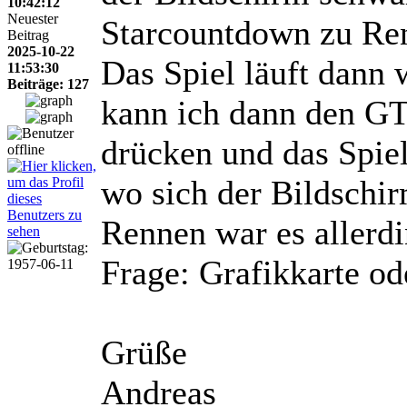
10:42:12
Neuester
Starcountdown zu Ren
Beitrag
2025-10-22
Das Spiel läuft dann 
11:53:30
Beiträge: 127
kann ich dann den GT
drücken und das Spie
wo sich der Bildschir
Rennen war es allerd
Frage: Grafikkarte od
Grüße
Andreas