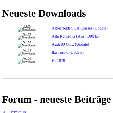
Neueste Downloads
Jul.05
Altbierbuden Car Classes (Update)
Oct.27
Alfa Romeo GTAm - 100HB
Oct.26
Audi 80 GTE (Update)
Aug.13
Ika Torino (Update)
Aug.10
F1 1979
Forum - neueste Beiträge
Aw: ETCC 18