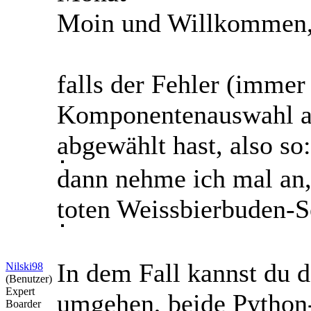
Moin und Willkommen
falls der Fehler (immer 
Komponentenauswahl al
abgewählt hast, also so:
dann nehme ich mal an,
toten Weissbierbuden-Se
In dem Fall kannst du d
Nilski98
(Benutzer)
Expert
umgehen, beide Pytho
Boarder