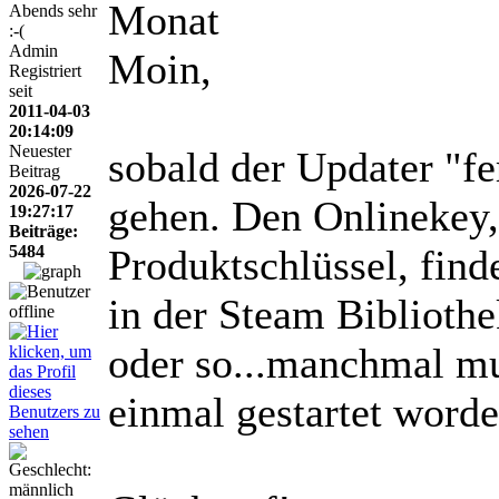
Monat
Abends sehr
:-(
Admin
Moin,
Registriert
seit
2011-04-03
20:14:09
Neuester
sobald der Updater "fer
Beitrag
2026-07-22
gehen. Den Onlinekey,
19:27:17
Beiträge:
5484
Produktschlüssel, fin
in der Steam Biblioth
oder so...manchmal mu
einmal gestartet worde