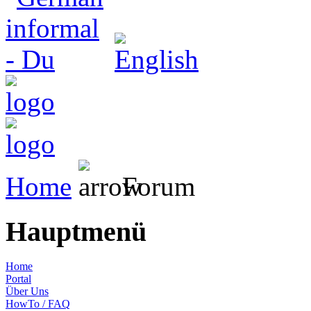
Home
Forum
Hauptmenü
Home
Portal
Über Uns
HowTo / FAQ