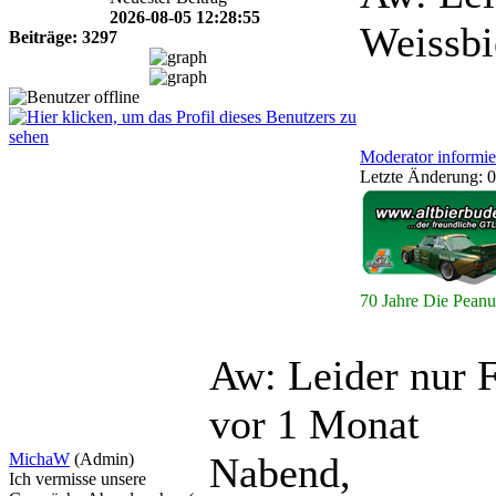
2026-08-05 12:28:55
Weissb
Beiträge: 3297
Moderator informie
Letzte Änderung: 0
70 Jahre Die Peanu
Aw: Leider nur 
vor 1 Monat
MichaW
(Admin)
Nabend,
Ich vermisse unsere