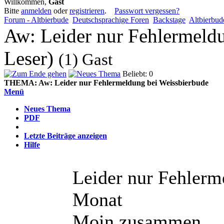
Willkommen,
Gast
Bitte
anmelden
oder
registrieren
.
Passwort vergessen?
Forum - Altbierbude
Deutschsprachige Foren
Backstage
Altbierbud
Aw: Leider nur Fehlermeldu
Leser)
(1) Gast
Beliebt: 0
THEMA:
Aw: Leider nur Fehlermeldung bei Weissbierbude
Menü
Neues Thema
PDF
Letzte Beiträge anzeigen
Hilfe
Leider nur Fehlerm
Monat
Moin zusammen,