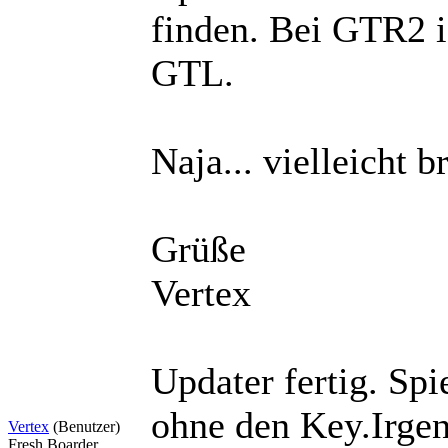
finden. Bei GTR2 is
GTL.
Naja... vielleicht b
Grüße
Vertex
Updater fertig. Spi
ohne den Key.Irge
Vertex
(Benutzer)
Fresh Boarder