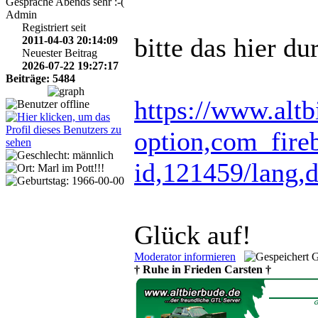
Gespräche Abends sehr :-(
Admin
Registriert seit
bitte das hier du
2011-04-03 20:14:09
Neuester Beitrag
2026-07-22 19:27:17
Beiträge: 5484
https://www.alt
option,com_fireb
id,121459/lang,
Glück auf!
Moderator informieren
G
† Ruhe in Frieden Carsten †