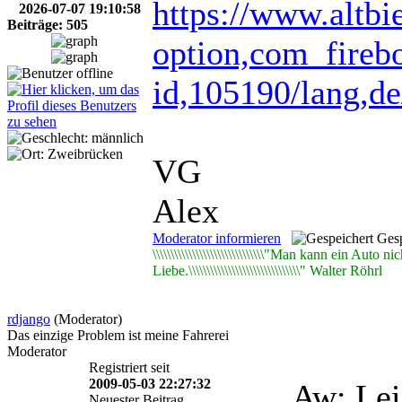
https://www.altb
2026-07-07 19:10:58
Beiträge: 505
option,com_firebo
id,105190/lang,de
VG
Alex
Moderator informieren
Gesp
\\\\\\\\\\\\\\\\\\\\\\\\\\\\\\\"Man kann ein A
Liebe.\\\\\\\\\\\\\\\\\\\\\\\\\\\\\\\" Walter Röhrl
rdjango
(Moderator)
Das einzige Problem ist meine Fahrerei
Moderator
Registriert seit
2009-05-03 22:27:32
Aw: Lei
Neuester Beitrag