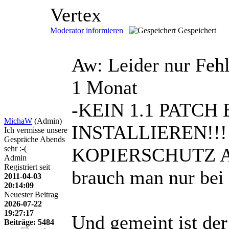
Vertex
Moderator informieren
Gespeichert
Aw: Leider nur Feh
1 Monat
-KEIN 1.1 PATCH
MichaW
(Admin)
INSTALLIEREN!!
Ich vermisse unsere
Gespräche Abends
sehr :-(
KOPIERSCHUTZ AU
Admin
Registriert seit
brauch man nur bei
2011-04-03
20:14:09
Neuester Beitrag
2026-07-22
19:27:17
Und gemeint ist de
Beiträge: 5484