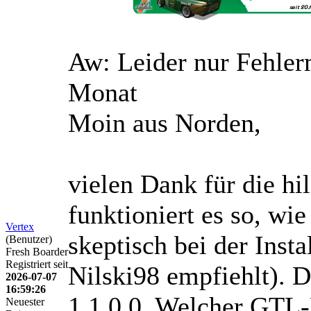
Aw: Leider nur Fehle
Monat
Moin aus Norden,
vielen Dank für die hi
funktioniert es so, wie
Vertex
skeptisch bei der Insta
(Benutzer)
Fresh Boarder
Registriert seit
Nilski98 empfiehlt). D
2026-07-07
16:59:26
1.1.0.0. Welcher GTL-
Neuester