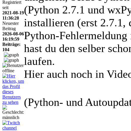
Registriert
(Python 2.7.1 und wxPy
seit
2021-08-19
11:36:28
installieren (erst 2.7.1
Neuester
Beitrag
Python-Fehlermeldung 
2026-08-06
16:19:59
Beiträge:
hast du den selber schon
104
laufen.
Hier auch noch in Vide
(Python- und Autoupdate