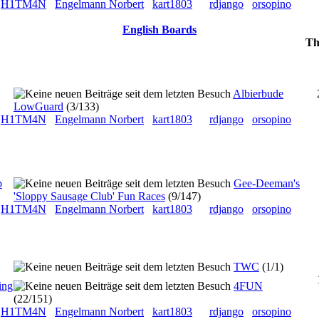
H1TM4N
Engelmann Norbert
kart1803
rdjango
orsopino
English Boards
Th
Albierbude
LowGuard
(3/133)
H1TM4N
Engelmann Norbert
kart1803
rdjango
orsopino
b
Gee-Deeman's
'Sloppy Sausage Club' Fun Races
(9/147)
H1TM4N
Engelmann Norbert
kart1803
rdjango
orsopino
TWC
(1/1)
ing
4FUN
(22/151)
H1TM4N
Engelmann Norbert
kart1803
rdjango
orsopino