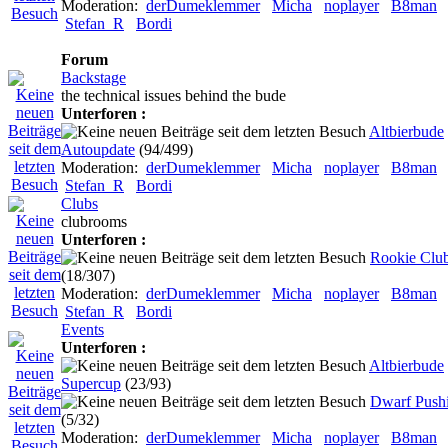
Moderation:
derDumeklemmer
Micha
noplayer
B8man
Stefan_R
Bordi
Forum
Backstage
the technical issues behind the bude
Unterforen :
Altbierbude
Autoupdate
(94/499)
Moderation:
derDumeklemmer
Micha
noplayer
B8man
Stefan_R
Bordi
Clubs
clubrooms
Unterforen :
Rookie Clu
(18/307)
Moderation:
derDumeklemmer
Micha
noplayer
B8man
Stefan_R
Bordi
Events
Unterforen :
Altbierbude
Supercup
(23/93)
Dwarf Push
(5/32)
Moderation:
derDumeklemmer
Micha
noplayer
B8man