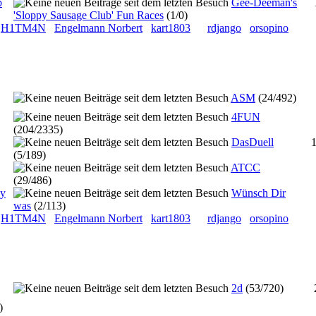
b
Gee-Deeman's
'Sloppy Sausage Club' Fun Races
(1/0)
H1TM4N
Engelmann Norbert
kart1803
rdjango
orsopino
ASM
(24/492)
4FUN
(204/2335)
DasDuell
(5/189)
ATCC
(29/486)
ky
Wünsch Dir
was
(2/113)
H1TM4N
Engelmann Norbert
kart1803
rdjango
orsopino
2d
(53/720)
)