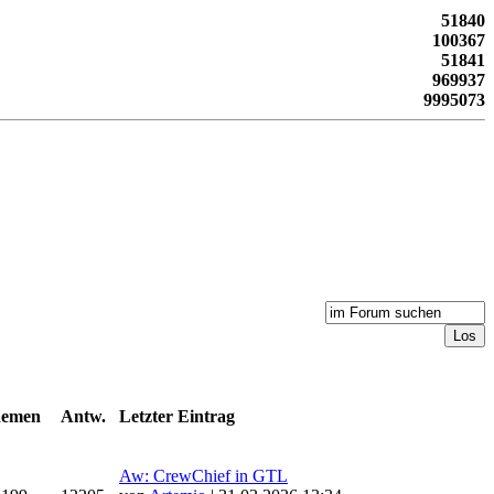
51840
100367
51841
969937
9995073
emen
Antw.
Letzter Eintrag
Aw: CrewChief in GTL