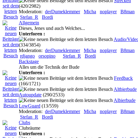
Strecken
(420/2982)
Moderation:
derDumeklemmer
Micha
noplayer
B8man
Stefan_R
Bordi
Allgemein
Dieses, Jenes und auch Welches...
Unterforen :
Audio/Vide
(334/3854)
Moderation:
derDumeklemmer
Micha
noplayer
B8man
rdjango
orsopino
Stefan_R
Bordi
Backstage
Alles um die Technik der Bude
Unterforen :
Feedback
(166/1721)
Altbierbude
Autoupdate
(290/2533)
Albierbude
LowGuard
(13/559)
Moderation:
derDumeklemmer
Micha
noplayer
B8man
Stefan_R
Bordi
Clubs
Clubräume
Unterforen :