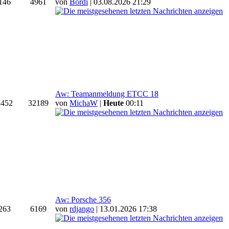
146
4961
von
Bordi
| 03.08.2026 21:29
Aw: Teamanmeldung ETCC 18
1452
32189
von
MichaW
|
Heute
00:11
Aw: Porsche 356
263
6169
von
rdjango
| 13.01.2026 17:38