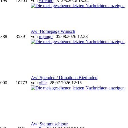
1199
12205
von
Artemio
| 31.03.2026 13:34
Aw: Homepage Wunsch
3388
35391
von
rdjango
| 05.08.2026 12:28
Aw: Spenden / Donations Bierbuden
1090
10773
von
ollie
| 28.07.2026 12:15
Aw: Stammtischtour