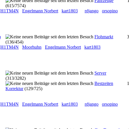
Fahrzeuge
(615/7574)
H1TM4N
Engelmann Norbert
kart1803
rdjango
orsopino
o
Flohmarkt
(136/454)
H1TM4N
Moorhuhn
Engelmann Norbert
kart1803
Server
(313/3282)
Bestzeiten
Korrektur
(129/725)
H1TM4N
Engelmann Norbert
kart1803
rdjango
orsopino