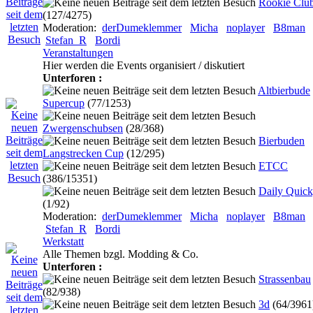
Rookie Clu
(127/4275)
Moderation:
derDumeklemmer
Micha
noplayer
B8man
Stefan_R
Bordi
Veranstaltungen
Hier werden die Events organisiert / diskutiert
Unterforen :
Altbierbude
Supercup
(77/1253)
Zwergenschubsen
(28/368)
Bierbuden
Langstrecken Cup
(12/295)
ETCC
(386/15351)
Daily Quic
(1/92)
Moderation:
derDumeklemmer
Micha
noplayer
B8man
Stefan_R
Bordi
Werkstatt
Alle Themen bzgl. Modding & Co.
Unterforen :
Strassenbau
(82/938)
3d
(64/3961