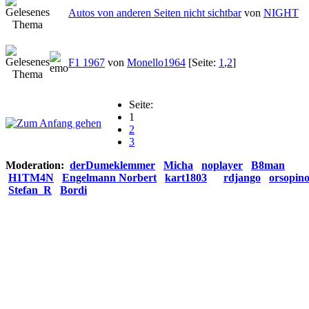
Autos von anderen Seiten nicht sichtbar
von
NIGHT
F1 1967
von
Monello1964
[Seite:
1
,
2
]
Seite:
1
2
3
Moderation:
derDumeklemmer
Micha
noplayer
B8man
H1TM4N
Engelmann Norbert
kart1803
rdjango
orsopin
Stefan_R
Bordi