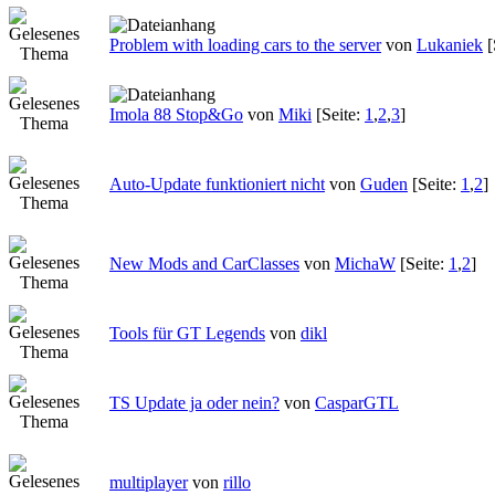
Problem with loading cars to the server
von
Lukaniek
[
Imola 88 Stop&Go
von
Miki
[Seite:
1
,
2
,
3
]
Auto-Update funktioniert nicht
von
Guden
[Seite:
1
,
2
]
New Mods and CarClasses
von
MichaW
[Seite:
1
,
2
]
Tools für GT Legends
von
dikl
TS Update ja oder nein?
von
CasparGTL
multiplayer
von
rillo