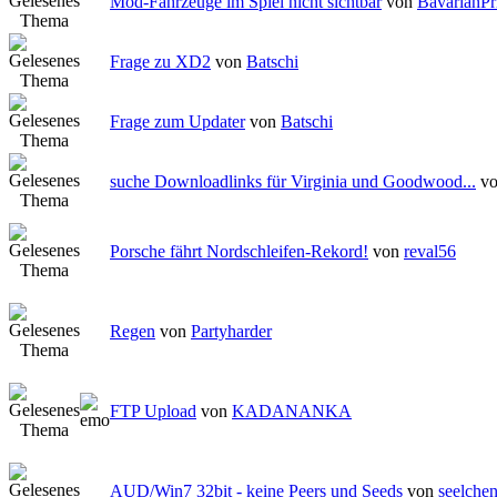
Mod-Fahrzeuge im Spiel nicht sichtbar
von
BavarianPr
Frage zu XD2
von
Batschi
Frage zum Updater
von
Batschi
suche Downloadlinks für Virginia und Goodwood...
v
Porsche fährt Nordschleifen-Rekord!
von
reval56
Regen
von
Partyharder
FTP Upload
von
KADANANKA
AUD/Win7 32bit - keine Peers und Seeds
von
seelche