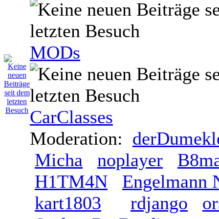
MODs
CarClasses
Moderation:
derDumek
Micha
noplayer
B8m
H1TM4N
Engelmann N
kart1803
rdjango
or