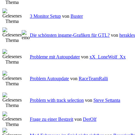
3 Monitor Setup
von
Buster
Die schönsten ingame-Grafiken für GTL?
von
herakles
Probleme mit Autoupdater
von
xX_LoneWolf_Xx
Problem Autoupdate
von
RaceTeamRalli
Problem with track selection
von
Steve Settanta
Frage zu einer Bestzeit
von
DerOlf