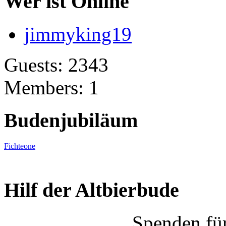
Wer ist Online
jimmyking19
Guests: 2343
Members: 1
Budenjubiläum
Fichteone
Hilf der Altbierbude
Spenden fü