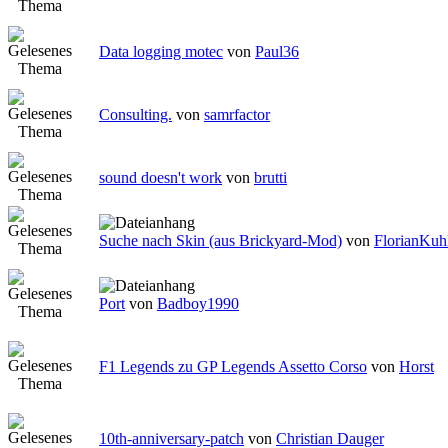
Data logging motec
von
Paul36
Consulting.
von
samrfactor
sound doesn't work
von
brutti
Suche nach Skin (aus Brickyard-Mod)
von
FlorianKuh
Port
von
Badboy1990
F1 Legends zu GP Legends Assetto Corso
von
Horst
10th-anniversary-patch
von
Christian Dauger