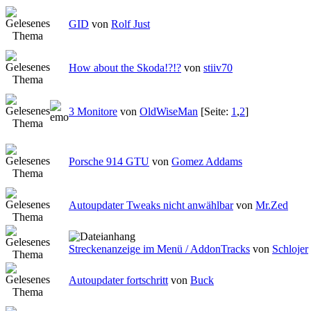
GID
von
Rolf Just
How about the Skoda!?!?
von
stiiv70
3 Monitore
von
OldWiseMan
[Seite:
1
,
2
]
Porsche 914 GTU
von
Gomez Addams
Autoupdater Tweaks nicht anwählbar
von
Mr.Zed
Streckenanzeige im Menü / AddonTracks
von
Schlojer
Autoupdater fortschritt
von
Buck