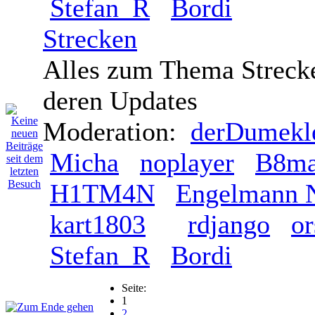
Stefan_R
Bordi
Strecken
Alles zum Thema Streck
deren Updates
Moderation:
derDumek
Micha
noplayer
B8m
H1TM4N
Engelmann N
kart1803
rdjango
or
Stefan_R
Bordi
Seite:
1
2