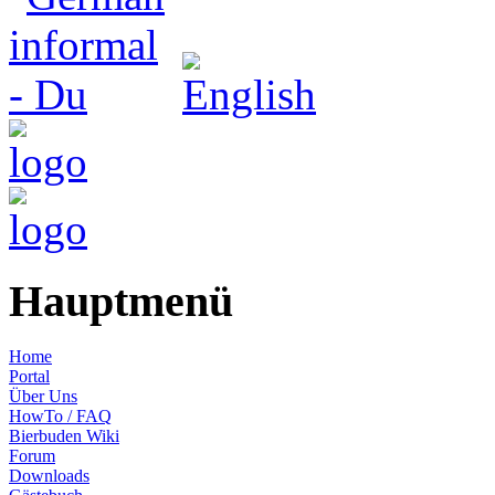
Hauptmenü
Home
Portal
Über Uns
HowTo / FAQ
Bierbuden Wiki
Forum
Downloads