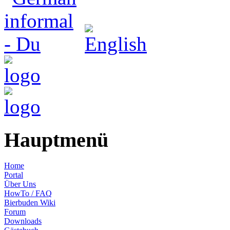
Hauptmenü
Home
Portal
Über Uns
HowTo / FAQ
Bierbuden Wiki
Forum
Downloads