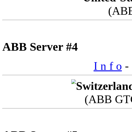
(AB
ABB Server #4
I n f o
- 
(ABB GTC