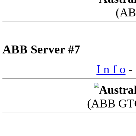
(AB
ABB Server #7
I n f o
- 
(ABB GTC