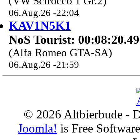
(VW Scirocco 1 Gr.2)
06.Aug.26 -22:04
KAV1N5K1
NoS Tourist: 00:08:20.4
(Alfa Romeo GTA-SA)
06.Aug.26 -21:59
© 2026 Altbierbude - D
Joomla!
is Free Softwar