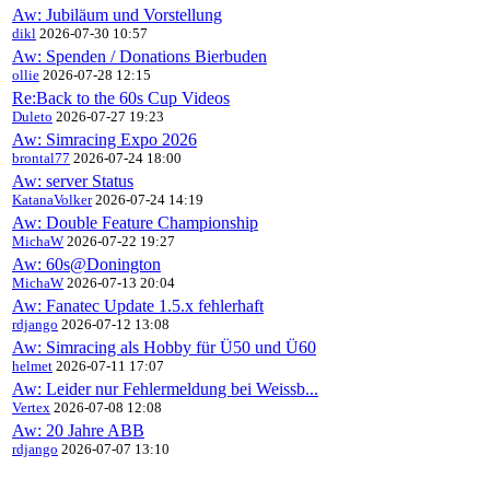
Aw: Jubiläum und Vorstellung
dikl
2026-07-30 10:57
Aw: Spenden / Donations Bierbuden
ollie
2026-07-28 12:15
Re:Back to the 60s Cup Videos
Duleto
2026-07-27 19:23
Aw: Simracing Expo 2026
brontal77
2026-07-24 18:00
Aw: server Status
KatanaVolker
2026-07-24 14:19
Aw: Double Feature Championship
MichaW
2026-07-22 19:27
Aw: 60s@Donington
MichaW
2026-07-13 20:04
Aw: Fanatec Update 1.5.x fehlerhaft
rdjango
2026-07-12 13:08
Aw: Simracing als Hobby für Ü50 und Ü60
helmet
2026-07-11 17:07
Aw: Leider nur Fehlermeldung bei Weissb...
Vertex
2026-07-08 12:08
Aw: 20 Jahre ABB
rdjango
2026-07-07 13:10