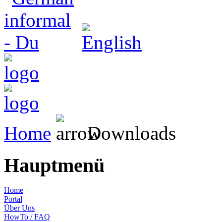
Home
Downloads
Hauptmenü
Home
Portal
Über Uns
HowTo / FAQ