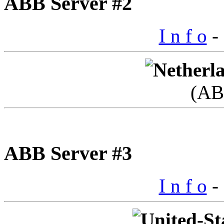
ABB Server #2
I n f o
- 
(AB
ABB Server #3
I n f o
- 