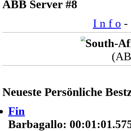
ABB Server #8
I n f o
- 
(AB
Neueste Persönliche Bestz
Fin
Barbagallo: 00:01:01.57