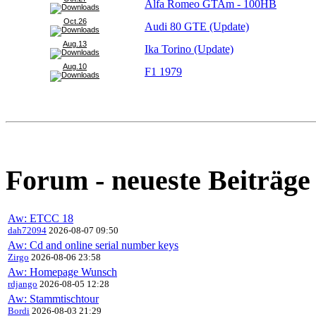
Alfa Romeo GTAm - 100HB
Oct.26
Audi 80 GTE (Update)
Aug.13
Ika Torino (Update)
Aug.10
F1 1979
Forum - neueste Beiträge
Aw: ETCC 18
dah72094
2026-08-07 09:50
Aw: Cd and online serial number keys
Zirgo
2026-08-06 23:58
Aw: Homepage Wunsch
rdjango
2026-08-05 12:28
Aw: Stammtischtour
Bordi
2026-08-03 21:29