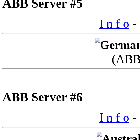
ABB Server #5
I n f o
- 
(ABB
ABB Server #6
I n f o
- 