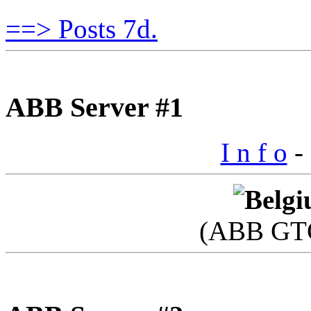
==> Posts 7d.
ABB Server #1
I n f o
- 
(ABB GTC